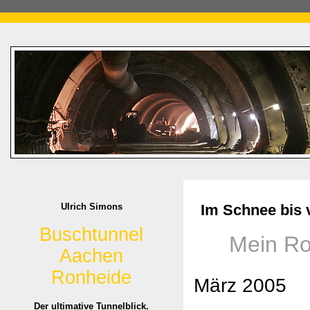
Ulrich Simons
Im Schnee bis v
Buschtunnel
Mein Ron
Aachen
Ronheide
März 2005
Der ultimative Tunnelblick.