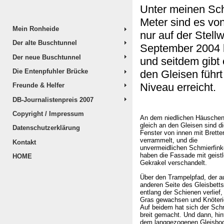
Unter meinen Sch
Meter sind es vo
Mein Ronheide
nur auf der Stell
Der alte Buschtunnel
September 2004 l
Der neue Buschtunnel
und seitdem gibt
Die Entenpfuhler Brücke
den Gleisen führt
Niveau erreicht.
Freunde & Helfer
DB-Journalistenpreis 2007
Copyright / Impressum
An dem niedlichen Häusche
gleich an den Gleisen sind d
Datenschutzerklärung
Fenster von innen mit Brette
verrammelt, und die
Kontakt
unvermeidlichen Schmierfin
haben die Fassade mit geist
HOME
Gekrakel verschandelt.
Über den Trampelpfad, der au
anderen Seite des Gleisbetts
entlang der Schienen verlief, 
Gras gewachsen und Knöteri
Auf beidem hat sich der Sch
breit gemacht. Und dann, hin
dem langgezogenen Gleisbo