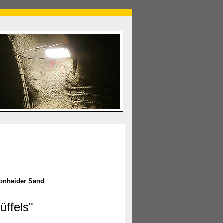
onheider Sand
üffels"