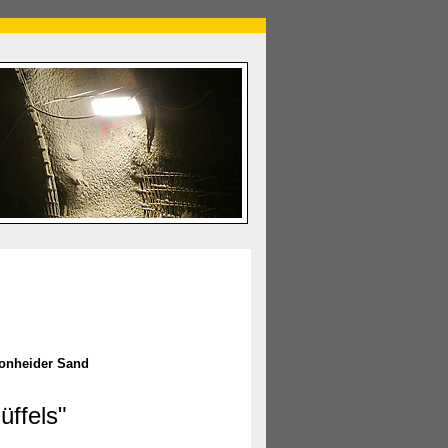
onheider Sand
üffels"