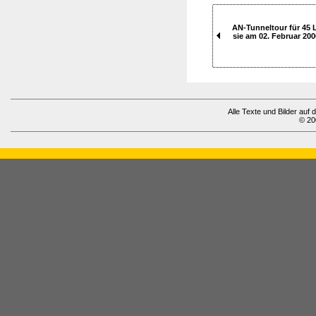
AN-Tunneltour für 45 
sie am 02. Februar 20
Alle Texte und Bilder auf 
© 20